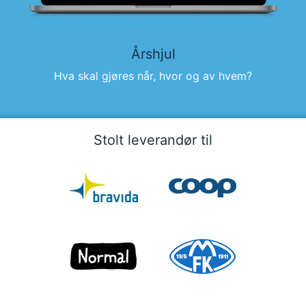
Årshjul
Hva skal gjøres når, hvor og av hvem?
Stolt leverandør til